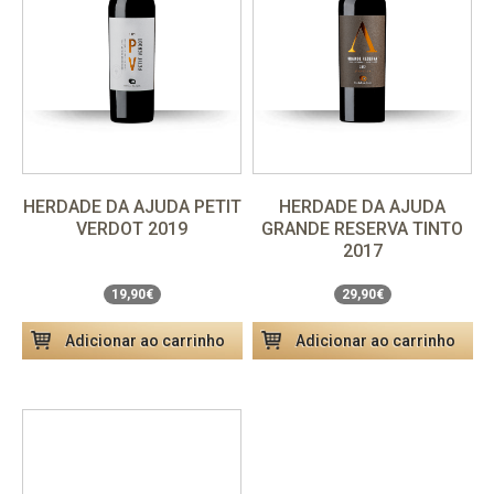
HERDADE DA AJUDA PETIT
HERDADE DA AJUDA
VERDOT 2019
GRANDE RESERVA TINTO
Unidade
19,90€
Unidade
29,90€
2017
Pack 6 garrafas
119,40€
Pack 6 garrafas
179,40€
19,90€
29,90€
Adicionar ao carrinho
Adicionar ao carrinho