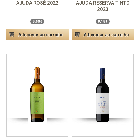
AJUDA ROSÉ 2022
AJUDA RESERVA TINTO
Unidade
5,50€
Unidade
9,15€
2023
Pack 6 garrafas
33,00€
Pack 6 garrafas
54,90€
5,50€
9,15€
Adicionar ao carrinho
Adicionar ao carrinho