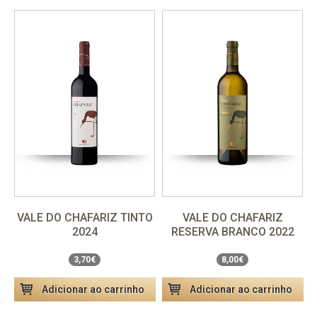
VALE DO CHAFARIZ TINTO
VALE DO CHAFARIZ
Unidade
3,70€
Unidade
8,00€
2024
RESERVA BRANCO 2022
Pack 6 Garrafas
22,20€
Pack 6 garrafas
48,00€
3,70€
8,00€
Adicionar ao carrinho
Adicionar ao carrinho