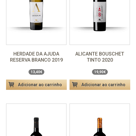
HERDADE DA AJUDA
ALICANTE BOUSCHET
Unidade
13,40€
Unidade
19,90€
RESERVA BRANCO 2019
TINTO 2020
Pack 6 garrafas
80,40€
Pack 6 garrafas
119,40€
13,40€
19,90€
Adicionar ao carrinho
Adicionar ao carrinho