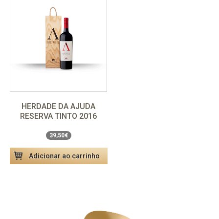
HERDADE DA AJUDA
RESERVA TINTO 2016
Pack Especial 1,5L
39,50€
39,50€
Adicionar ao carrinho