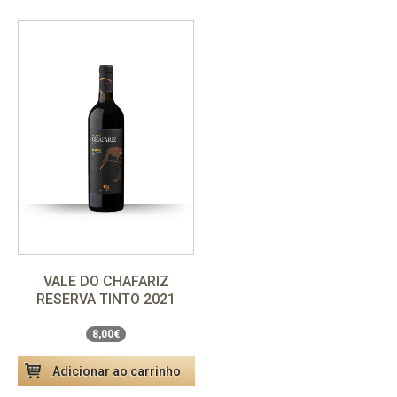
VALE DO CHAFARIZ
Unidade
8,00€
RESERVA TINTO 2021
Pack 6 garrafas
48,00€
8,00€
Adicionar ao carrinho